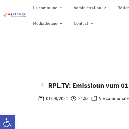
La commune
Administration
Résid
Médiathèque
Contact
4
RPL.TV: Emissioun vum 01
01/08/2024
24:33
Vie communale

}
m
Ouvrir la barre d’outils