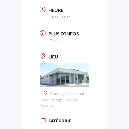
HEURE
15:30 - 17:30
PLUS D'INFOS
Tickets
LIEU
Rodange, Sportshal
L-4840 Rodange, 3, rue Jos.
Moscardo
CATÉGORIE