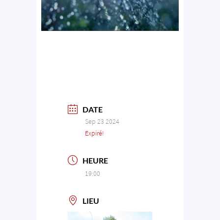
DATE
Sep 23 2024
Expiré!
HEURE
19:00
LIEU