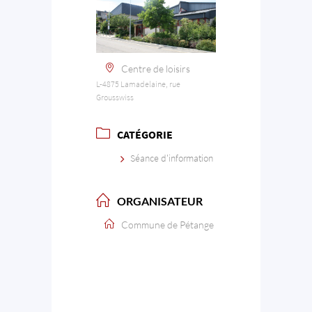
Centre de loisirs
L-4875 Lamadelaine, rue
Grousswiss
CATÉGORIE
Séance d'information
ORGANISATEUR
Commune de Pétange