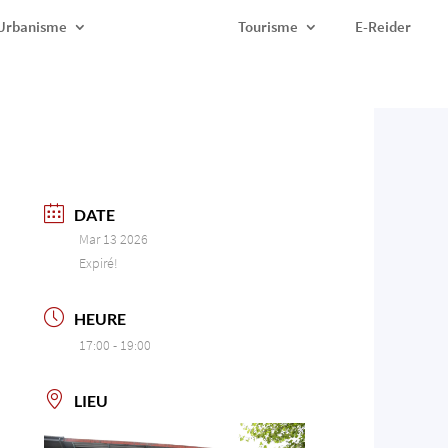
Urbanisme
Tourisme
E-Reider
DATE
Mar 13 2026
Expiré!
HEURE
17:00 - 19:00
LIEU