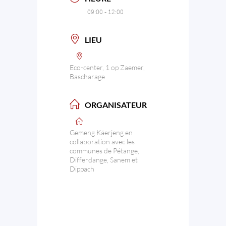
09:00 - 12:00
LIEU
Eco-center, 1 op Zaemer,
Bascharage
ORGANISATEUR
Gemeng Käerjeng en
collaboration avec les
communes de Pétange,
Differdange, Sanem et
Dippach