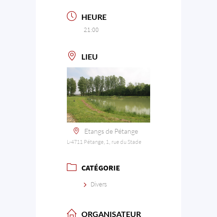
HEURE
21:00
LIEU
Etangs de Pétange
L-4711 Pétange, 1, rue du Stade
CATÉGORIE
Divers
ORGANISATEUR