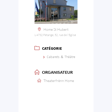
Home St Hubert
L-4732 Pétange, 52, rue de l’Eglise
CATÉGORIE
Cabarets ＆ Théâtre
ORGANISATEUR
Theaterfrënn Home