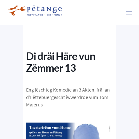
Di dräi Häre vun
Zëmmer 13
Eng lëschteg Komedie an 3 Akten, fräi an
d’Lëtzebuergescht iwwerdroe vum Tom
Majerus