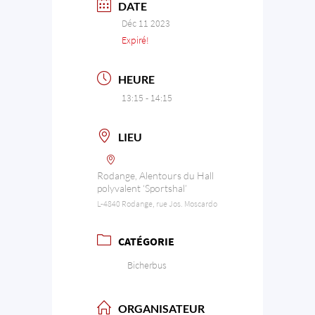
DATE
Déc 11 2023
Expiré!
HEURE
13:15 - 14:15
LIEU
Rodange, Alentours du Hall
polyvalent ‘Sportshal’
L-4840 Rodange, rue Jos. Moscardo
CATÉGORIE
Bicherbus
ORGANISATEUR