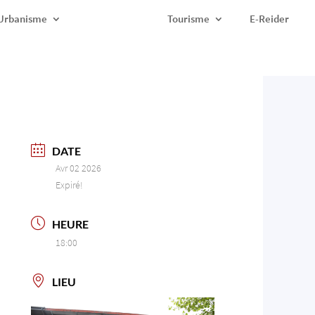
Urbanisme
Tourisme
E-Reider
DATE
Avr 02 2026
Expiré!
HEURE
18:00
LIEU