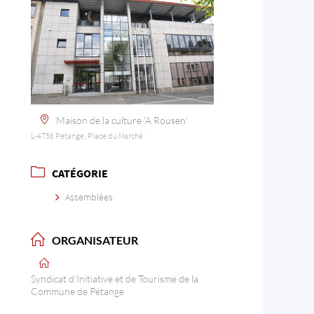
Maison de la culture 'A Rousen'
L-4756 Pétange, Place du Marché
CATÉGORIE
Assemblées
ORGANISATEUR
Syndicat d'Initiative et de Tourisme de la
Commune de Pétange