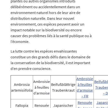
plantes ou autres organismes introduits
délibérément ou accidentellement dans un
environnement naturel hors de leur aire de
distribution naturelle. Dans leur nouvel
environnement, ces espèces peuvent avoir un
impact notable sur la biodiversité ou encore
causer des problèmes liés à la santé publique ou à
l’économie.
La lutte contre les espèces envahissantes
constitue un des grands défis dans le domaine de
la conservation de la biodiversité, il est important
d’en prendre conscience.
Ambroisie
Ambroisie
Beifußbl
Ambrosia
Beifußblättrige
à feuilles
à feuilles
Traube
artemisiifolia
Traubenkraut
d’armoise
d’armoise
– 
– FR
Renouée
Japani
Fallopia
Renouée
Japanischer