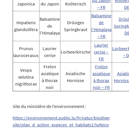
du Japon
Knöter
Japonica
du Japon
Knöterisch
– FR
D
Balsamine
Balsamine
Drüs
Impatiens
Drüsiges
de
de
Springk
glandulifera
Springkraut
l’Himalaya
l’Himalaya
D
– FR
Laurier
Prunus
Laurier
Lorbeer
Lorbeerkirsche
cerise –
laurocerasus
cerise
– 
FR
Frelon
Frelon
Vespa
asiatique
Asiatische
asiatique
Asiat
velutina
à thorax
Hornisse
à thorax
Horniss
nigrithorax
noir
noir – FR
Site du ministère de l’environnement :
https://environnement.public.lu/fr/natur/biodiver
site/plan_d_action_especes_et_habitats1/lutteco