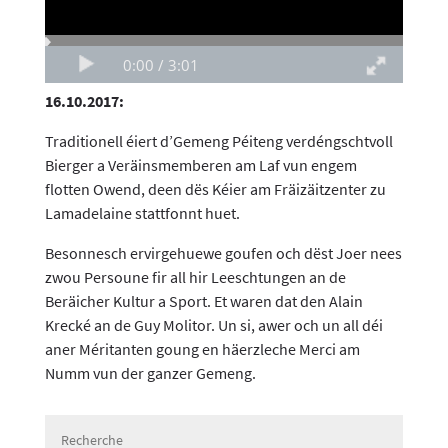
16.10.2017:
Traditionell éiert d’Gemeng Péiteng verdéngschtvoll
Bierger a Veräinsmemberen am Laf vun engem
flotten Owend, deen dës Kéier am Fräizäitzenter zu
Lamadelaine stattfonnt huet.
Besonnesch ervirgehuewe goufen och dëst Joer nees
zwou Persoune fir all hir Leeschtungen an de
Beräicher Kultur a Sport. Et waren dat den Alain
Krecké an de Guy Molitor. Un si, awer och un all déi
aner Méritanten goung en häerzleche Merci am
Numm vun der ganzer Gemeng.