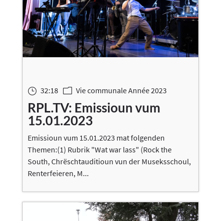
32:18
Vie communale Année 2023
}
m
RPL.TV: Emissioun vum
15.01.2023
Emissioun vum 15.01.2023 mat folgenden
Themen:(1) Rubrik "Wat war lass" (Rock the
South, Chrëschtauditioun vun der Museksschoul,
Renterfeieren, M...