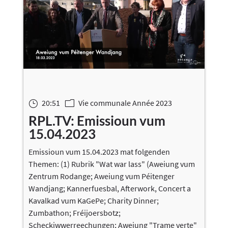
20:51
Vie communale Année 2023
}
m
RPL.TV: Emissioun vum
15.04.2023
Emissioun vum 15.04.2023 mat folgenden
Themen: (1) Rubrik "Wat war lass" (Aweiung vum
Zentrum Rodange; Aweiung vum Péitenger
Wandjang; Kannerfuesbal, Afterwork, Concert a
Kavalkad vum KaGePe; Charity Dinner;
Zumbathon; Fréijoersbotz;
Scheckiwwerreechungen; Aweiung "Trame verte"