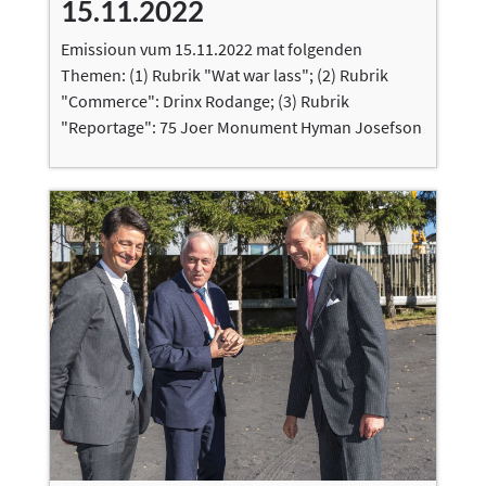
15.11.2022
Emissioun vum 15.11.2022 mat folgenden
Themen: (1) Rubrik "Wat war lass"; (2) Rubrik
"Commerce": Drinx Rodange; (3) Rubrik
"Reportage": 75 Joer Monument Hyman Josefson