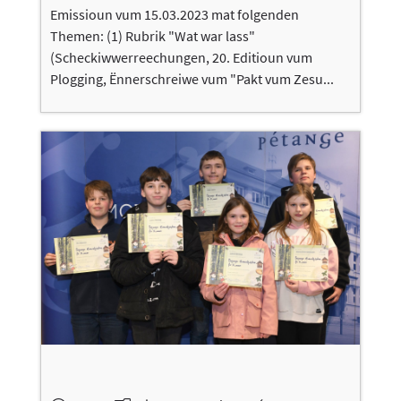
Emissioun vum 15.03.2023 mat folgenden
Themen: (1) Rubrik "Wat war lass"
(Scheckiwwerreechungen, 20. Editioun vum
Plogging, Ënnerschreiwe vum "Pakt vum Zesu...