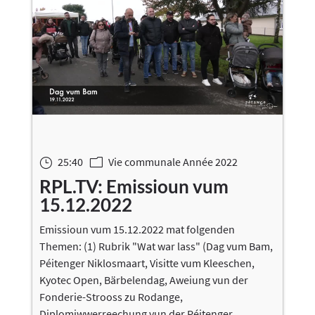
25:40
Vie communale Année 2022
}
m
RPL.TV: Emissioun vum
15.12.2022
Emissioun vum 15.12.2022 mat folgenden
Themen: (1) Rubrik "Wat war lass" (Dag vum Bam,
Péitenger Niklosmaart, Visitte vum Kleeschen,
Kyotec Open, Bärbelendag, Aweiung vun der
Fonderie-Strooss zu Rodange,
Diplomiwwerreechung vun der Péitenger