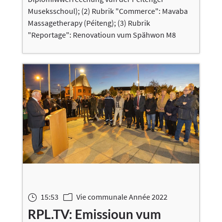
Museksschoul); (2) Rubrik "Commerce": Mavaba
Massagetherapy (Péiteng); (3) Rubrik
"Reportage": Renovatioun vum Spähwon M8
15:53
Vie communale Année 2022
}
m
RPL.TV: Emissioun vum