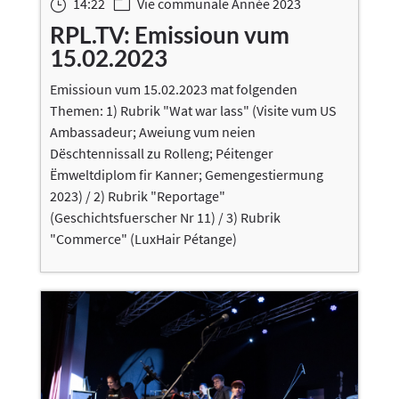
14:22
Vie communale Année 2023
}
m
RPL.TV: Emissioun vum
15.02.2023
Emissioun vum 15.02.2023 mat folgenden
Themen: 1) Rubrik "Wat war lass" (Visite vum US
Ambassadeur; Aweiung vum neien
Dëschtennissall zu Rolleng; Péitenger
Ëmweltdiplom fir Kanner; Gemengestiermung
2023) / 2) Rubrik "Reportage"
(Geschichtsfuerscher Nr 11) / 3) Rubrik
"Commerce" (LuxHair Pétange)