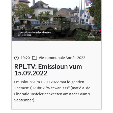
19:20
Vie communale Année 2022
}
m
RPL.TV: Emissioun vum
15.09.2022
Emissioun vum 15.09.2022 mat folgenden
Themen:1) Rubrik "Wat war lass" (mat ë.a. de
Liberatiounsfeierlechkeeten am Kader vum 9
September)...