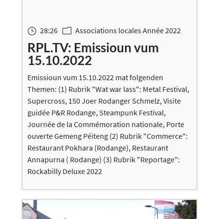
28:26
Associations locales Année 2022
}
m
RPL.TV: Emissioun vum
15.10.2022
Emissioun vum 15.10.2022 mat folgenden
Themen: (1) Rubrik "Wat war lass": Metal Festival,
Supercross, 150 Joer Rodanger Schmelz, Visite
guidée P&R Rodange, Steampunk Festival,
Journée de la Commémoration nationale, Porte
ouverte Gemeng Péiteng (2) Rubrik "Commerce":
Restaurant Pokhara (Rodange), Restaurant
Annapurna ( Rodange) (3) Rubrik "Reportage":
Rockabilly Deluxe 2022