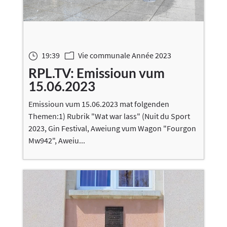
19:39
Vie communale Année 2023
}
m
RPL.TV: Emissioun vum
15.06.2023
Emissioun vum 15.06.2023 mat folgenden
Themen:1) Rubrik "Wat war lass" (Nuit du Sport
2023, Gin Festival, Aweiung vum Wagon "Fourgon
Mw942", Aweiu...