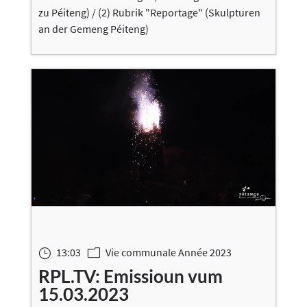
zu Péiteng) / (2) Rubrik "Reportage" (Skulpturen
an der Gemeng Péiteng)
13:03
Vie communale Année 2023
}
m
RPL.TV: Emissioun vum
15.03.2023