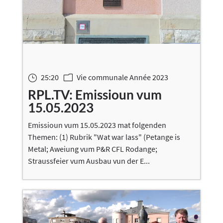
25:20
Vie communale Année 2023
}
m
RPL.TV: Emissioun vum
15.05.2023
Emissioun vum 15.05.2023 mat folgenden
Themen: (1) Rubrik "Wat war lass" (Petange is
Metal; Aweiung vum P&R CFL Rodange;
Straussfeier vum Ausbau vun der E...