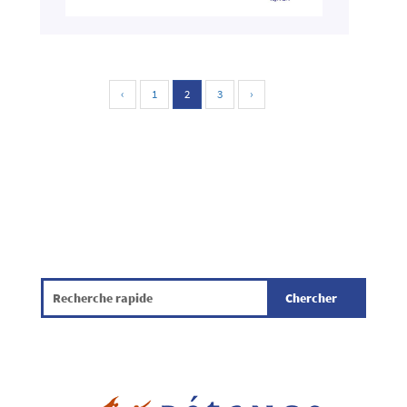
‹
1
2
3
›