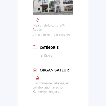
Maison de la culture 'A
Rousen'
L-4756 Pétange, Place du Marché
CATÉGORIE
Divers
ORGANISATEUR
Commune de Pétange, en
collaboration avec son
Kannergemengerot