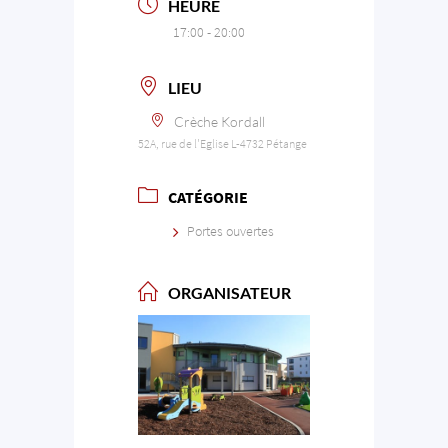
HEURE
17:00 - 20:00
LIEU
Crèche Kordall
52A, rue de l'Eglise L-4732 Pétange
CATÉGORIE
Portes ouvertes
ORGANISATEUR